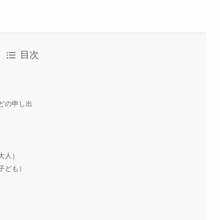
目次
どの申し出
大人）
子ども）