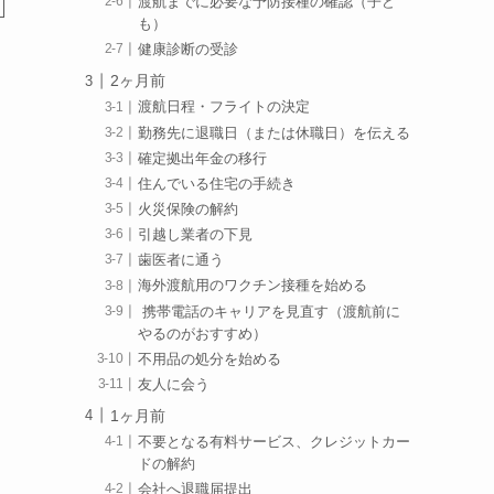
渡航までに必要な予防接種の確認（子ど
も）
健康診断の受診
2ヶ月前
渡航日程・フライトの決定
勤務先に退職日（または休職日）を伝える
確定拠出年金の移行
住んでいる住宅の手続き
火災保険の解約
引越し業者の下見
歯医者に通う
海外渡航用のワクチン接種を始める
携帯電話のキャリアを見直す（渡航前に
やるのがおすすめ）
不用品の処分を始める
友人に会う
1ヶ月前
不要となる有料サービス、クレジットカー
ドの解約
会社へ退職届提出