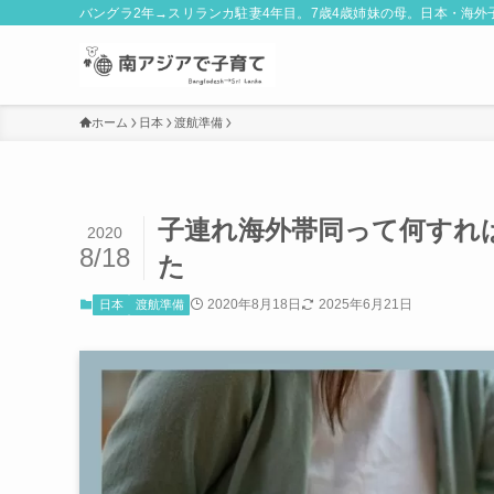
バングラ2年→スリランカ駐妻4年目。7歳4歳姉妹の母。日本・海
ホーム
日本
渡航準備
子連れ海外帯同って何すれ
2020
8/18
た
2020年8月18日
2025年6月21日
日本
渡航準備