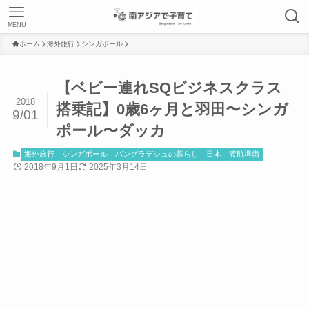
MENU
ホーム
海外旅行
シンガポール
【ベビー連れSQビジネスクラス
2018
搭乗記】0歳6ヶ月と羽田〜シンガ
9/01
ポール〜ダッカ
海外旅行
シンガポール
バングラデシュの暮らし
日本
渡航準備
2018年9月1日
2025年3月14日