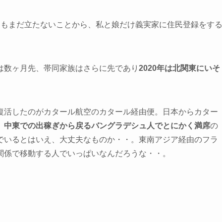
しもまだ立たないことから、私と娘だけ義実家に住民登録をす
は数ヶ月先、帯同家族はさらに先であり
2020年は北関東にいそ
復活したのがカタール航空のカタール経由便。日本からカター
、中東での出稼ぎから戻るバングラデシュ人でとにかく満席
の
でいるとはいえ、大丈夫なものか・・。東南アジア経由のフラ
関係で移動する人でいっぱいなんだろうな・・。