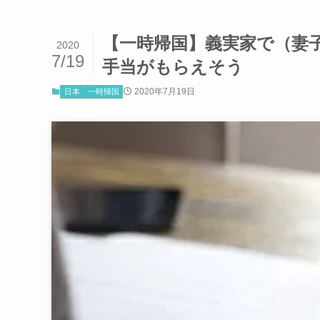
【一時帰国】義実家で（妻
2020
7/19
手当がもらえそう
2020年7月19日
日本
一時帰国