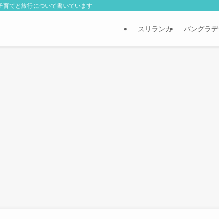
外子育てと旅行について書いています
スリランカ
バングラデ