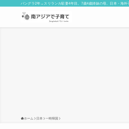
バングラ2年→スリランカ駐妻4年目。7歳4歳姉妹の母。日本・海
ホーム
日本
一時帰国