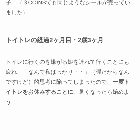
30回ほどトイレに座らせて、そのうち成功したの
は
3回
。嫌になってトイレから脱走したのが複数
回。
トイトレおもちゃはトイレへ行かせるのに効
果があるものの、我が家は遊んでしまってトイレ
に集中しない
ので、トイトレおもちゃは向かなか
ったかもしれません。（あとは早生れなのでこど
もチャレンジの内容は少し先取りになるのかもし
れません）
しかし、4月号で一緒についてきた付録の「トイレ
に行けたら貼るシール」は喜んで貼っているの
で、こちらは我が家のトイトレに合っていた様
子。（３COINSでも同じようなシールが売ってい