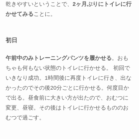
この月から保育園に週3日通うことに。同じ2歳児
クラスの子どもたちの中でも、もうオムツが外れ
ている子もいる様子。とはいえうちの娘は2月生ま
れで一番月齢が下くらいだと思うので、
特に気に
せずおむつで通園
。
トイトレの経過4ヶ月目・2歳5ヶ月
イスラムの休暇であるイード休暇も終わり、お盆
の週は夫が仕事なので暇となりました。そして外
は猛暑、なるべく家にいたい、暑いので洗濯物も
乾きやすいということで、
2ヶ月ぶりにトイレに行