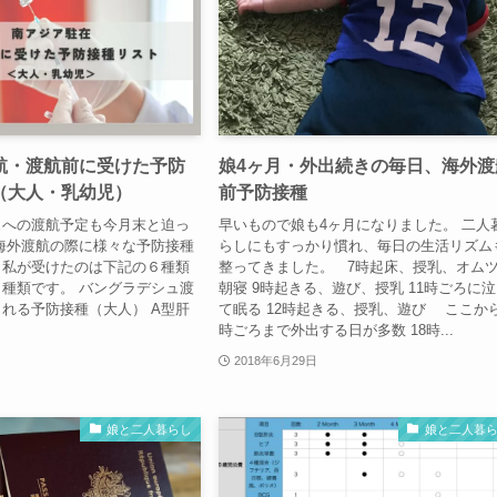
航・渡航前に受けた予防
娘4ヶ月・外出続きの毎日、海外渡
（大人・乳幼児）
前予防接種
ュへの渡航予定も今月末と迫っ
早いもので娘も4ヶ月になりました。 二人
海外渡航の際に様々な予防接種
らしにもすっかり慣れ、毎日の生活リズム
、私が受けたのは下記の６種類
整ってきました。 7時起床、授乳、オム
種類です。 バングラデシュ渡
朝寝 9時起きる、遊び、授乳 11時ごろに
れる予防接種（大人） A型肝
て眠る 12時起きる、授乳、遊び ここから
時ごろまで外出する日が多数 18時...
2018年6月29日
娘と二人暮らし
娘と二人暮