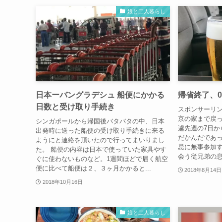
娘と二人暮らし
日本ーバングラデシュ 船便にかかる
帰省終了、
日数と受け取り手続き
スポンサーリ
京の家まで戻っ
シンガポールから帰国後バタバタの中、日本
遽先週の7日か
出発時に送った船便の受け取り手続きに来る
だかんだであっ
ようにと連絡を頂いたので行ってまいりまし
忌に無事参加
た。 船便の内容は日本で使っていた家具やす
会う従兄弟の息子
ぐに使わないものなど。1週間ほどで届く航空
便に比べて船便は２、３ヶ月かかると...
2018年8月14日
2018年10月16日
娘と二人暮らし