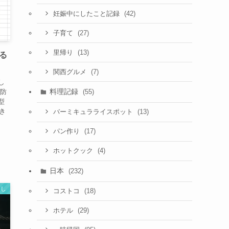
(42)
妊娠中にしたこと記録
(27)
子育て
(13)
里帰り
る
(7)
関西グルメ
し
料理記録
予防
(55)
型
き
(13)
バーミキュラライスポット
(17)
パン作り
(4)
ホットクック
日本
(232)
らし
(18)
コストコ
(29)
ホテル