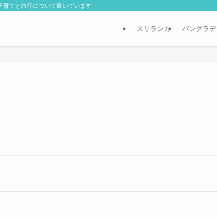
外子育てと旅行について書いています
スリランカ
バングラデ