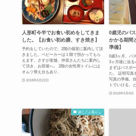
人形町今半でお食い初めをしてきま
0歳児のパ
した。【お食い初め膳、すき焼き】
かかる期間
準備】
予約をしていたので、2階の個室に案内して頂
きました。ベビーカーは１階で預かってもら
0歳3ヶ月、パ
えます。さすが老舗、仲居さんたちに案内し
3ヶ月後に迫る
て頂き、お部屋へ。 2階の女性用トイレには
まずはパスポ
オムツ替え台もあり、
た。 証明写真
写真の準備。
2018年6月22日
トでいける、と
2018年6月8日
娘と二人暮らし