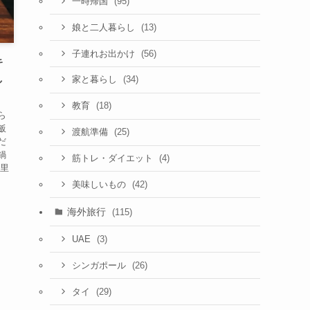
(95)
一時帰国
(13)
娘と二人暮らし
(56)
子連れお出かけ
キ
し
(34)
家と暮らし
(18)
教育
ら
飯
(25)
渡航準備
だ
鍋
(4)
筋トレ・ダイエット
 里
(42)
美味しいもの
海外旅行
(115)
(3)
UAE
(26)
シンガポール
(29)
タイ