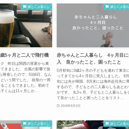
娘と二人暮らし
娘と二人暮
0歳5ヶ月と二人で飛行機
赤ちゃんと二人暮らし 4ヶ月目に
入 良かったこと、困ったこと
ンク 昨日は関西の実家から東
てきました。 台風の影響で急
5月初旬に0歳2ヶ月の子どもを連れて東京
ら帰省したので、5泊6日、なん
ってきてから4ヶ月目に突入しました。 8
という間でした。 祖母の一周
旬には夫が帰国、8月末には海外赴任先に
することもできました。初めて
するので、子どもとの二人暮らしもあとわ
くんは11ヶ月しか...
かです。 丸3ヶ月、子どもと二人暮らしを
て良かったことと困ったことをリスト...
2018年8月2日
娘と二人暮らし
娘と二人暮