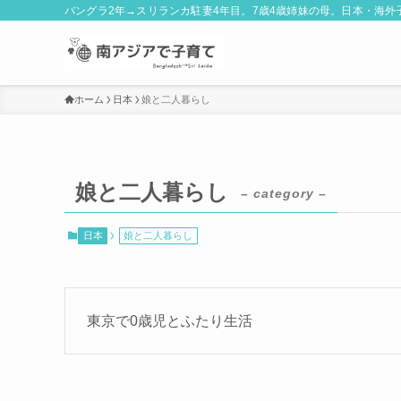
バングラ2年→スリランカ駐妻4年目。7歳4歳姉妹の母。日本・海
ホーム
日本
娘と二人暮らし
娘と二人暮らし
– category –
日本
娘と二人暮らし
東京で0歳児とふたり生活