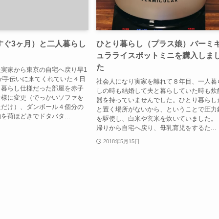
すぐ3ヶ月）と二人暮らし
ひとり暮らし（プラス娘）バーミ
ュラライスポットミニを購入しま
た
実家から東京の自宅へ戻り早1
が手伝いに来てくれていた４日
社会人になり実家を離れて８年目、一人暮
り暮らし仕様だった部屋を赤子
しの時も結婚して夫と暮らしていた時も炊
仕様に変更（でっかいソファを
器を持っていませんでした。ひとり暮らし
ただけ）、ダンボール４個分の
と置く場所がないから、ということで圧力
を荷ほどきでドタバタ...
を駆使し、白米や玄米を炊いていました。
帰りから自宅へ戻り、母乳育児をするた...
2018年5月15日