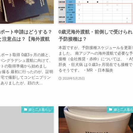
スポート申請はどうする？
0歳児海外渡航・前倒しで受けられ
と注意点は？【海外渡航
予防接種は？
本題ですが、予防接種スケジュールを更新
ました。 南アジアへの海外渡航で必要な
スポート取得 0歳3ヶ月の娘と、
接種（会社推奨・赤枠）については、 ・A
バングラデシュ渡航に向けて、
肝炎 ・狂犬病 は０歳3ヶ月現在でも接種で
ートの取得準備から始めまし
るそうです。 ・MR ・日本脳炎
を撮る 最初に行ったのが、証明
自宅で撮影してコンビニプリン
2018年5月25日
ありましたが、顔の大...
娘と二人暮らし
娘と二人暮