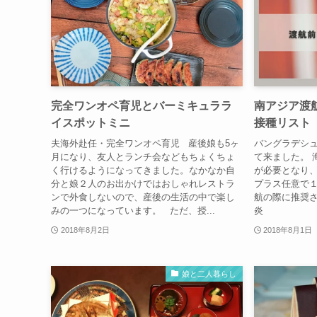
完全ワンオペ育児とバーミキュララ
南アジア渡
イスポットミニ
接種リスト
夫海外赴任・完全ワンオペ育児 産後娘も5ヶ
バングラデシ
月になり、友人とランチ会などもちょくちょ
て来ました。 
く行けるようになってきました。なかなか自
が必要となり
分と娘２人のお出かけではおしゃれレストラ
プラス任意で１
ンで外食しないので、産後の生活の中で楽し
航の際に推奨さ
みの一つになっています。 ただ、授...
炎
2018年8月2日
2018年8月1日
娘と二人暮らし