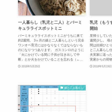
一人暮らし（乳児と二人）とバーミ
乳児（もう
キュラライスポットミニ
開始
バーミキュラライスポットミニがうちに来て
里帰りしていた
約2週間。 3ヶ月の娘と二人暮らしという完全
週間少し。 母
ワンオペ育児にはかなりなくてはならないも
間は妊婦ひと
のになりつつあります。 ガスコンロのように
と二人暮らし
「火にかけている間に子供が泣き出して中
夫実家に送っ
断」とか火をかけていることを忘れる（←...
実家からの荷物
2018年5月25日
2018年5月19日
娘と二人暮らし