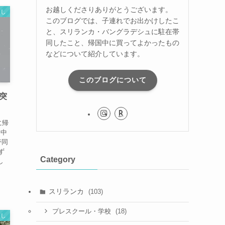
お越しくださりありがとうございます。
らし
このブログでは、子連れでお出かけしたこ
と、スリランカ・バングラデシュに駐在帯
同したこと、帰国中に買ってよかったもの
などについて紹介しています。
このブログについて
突
に帰
月中
帯同
ず
Category
し
スリランカ
(103)
(18)
プレスクール・学校
らし