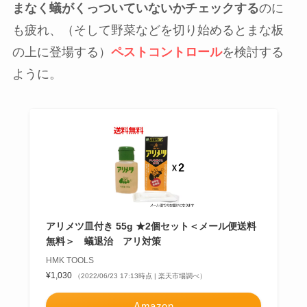
まなく蟻がくっついていないかチェックする
のに
も疲れ、（そして野菜などを切り始めるとまな板
の上に登場する）
ペストコントロール
を検討する
ように。
アリメツ皿付き 55g ★2個セット＜メール便送料
無料＞ 蟻退治 アリ対策
HMK TOOLS
¥1,030
（2022/06/23 17:13時点 | 楽天市場調べ）
Amazon