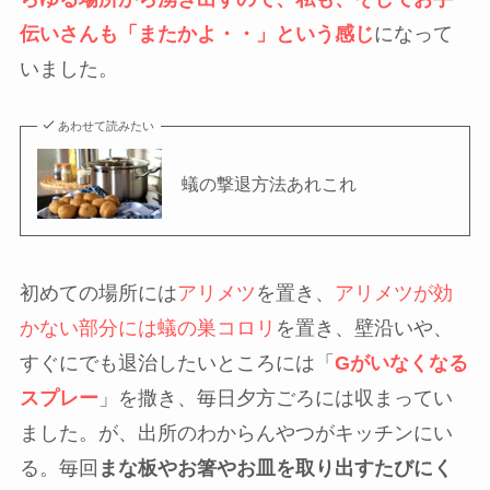
伝いさんも「またかよ・・」という感じ
になって
いました。
あわせて読みたい
蟻の撃退方法あれこれ
初めての場所には
アリメツ
を置き、
アリメツが効
かない部分には蟻の巣コロリ
を置き、壁沿いや、
すぐにでも退治したいところには「
Gがいなくなる
スプレー
」を撒き、毎日夕方ごろには収まってい
ました。が、出所のわからんやつがキッチンにい
る。毎回
まな板やお箸やお皿を取り出すたびにく