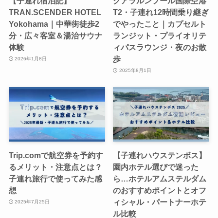
【子連れ宿泊記】
クアラルンプール国際空港
TRAN.SCENDER HOTEL
T2・子連れ12時間乗り継ぎ
Yokohama｜中華街徒歩2
でやったこと｜カプセルト
分・広々客室＆湯治サウナ
ランジット・プライオリテ
体験
ィパスラウンジ・夜のお散
歩
2026年1月8日
2025年8月1日
Trip.comで航空券を予約す
【子連れハウステンボス】
るメリット・注意点とは？
園内ホテル選びで迷った
子連れ旅行で使ってみた感
ら…ホテルアムステルダム
想
のおすすめポイントとオフ
ィシャル・パートナーホテ
2025年7月25日
ル比較