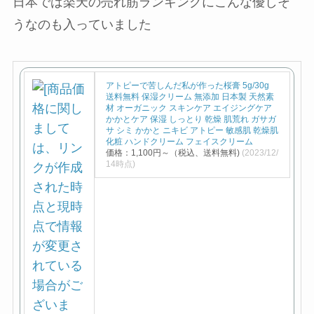
日本では楽天の売れ筋ランキングにこんな優しそ
うなのも入っていました
アトピーで苦しんだ私が作った桜膏 5g/30g
送料無料 保湿クリーム 無添加 日本製 天然素
材 オーガニック スキンケア エイジングケア
かかとケア 保湿 しっとり 乾燥 肌荒れ ガサガ
サ シミ かかと ニキビ アトピー 敏感肌 乾燥肌
化粧 ハンドクリーム フェイスクリーム
価格：1,100円～（税込、送料無料)
(2023/12/
14時点)