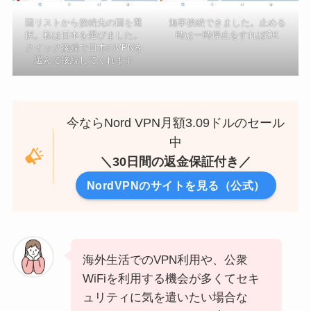
国リストから接続先の国を選
無事接続できました。止める
択。私は日本を選びました。
時は一時停止をすればOK
クイック接続で日本のVPNを
選んで接続してくれます
今ならNord VPN月額3.09ドルのセール
中
＼30日間の返金保証付き／
NordVPNのサイトを見る（公式）
海外生活でのVPN利用や、公衆
WiFiを利用する機会が多くてセキ
ュリティに気を遣いたい場合な