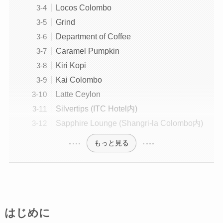
Locos Colombo
Grind
Department of Coffee
Caramel Pumpkin
Kiri Kopi
Kai Colombo
Latte Ceylon
Silvertips (ITC Hotel内)
Sapphire Lounge (Shangri-la Colombo内)
もっと見る
はじめに