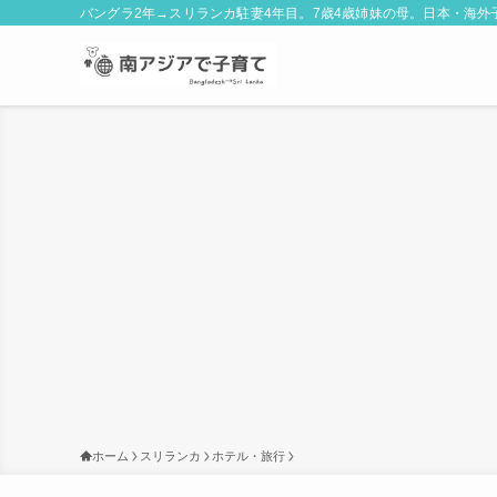
バングラ2年→スリランカ駐妻4年目。7歳4歳姉妹の母。日本・海
ホーム
スリランカ
ホテル・旅行