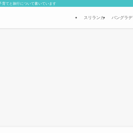
外子育てと旅行について書いています
スリランカ
バングラデ