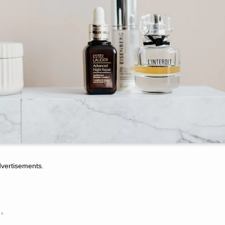
tisements.
す。