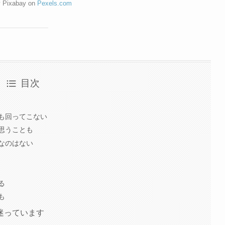
y Pixabay on
Pexels.com
目次
も回ってこない
思うことも
なのはない
る
も
迷っています