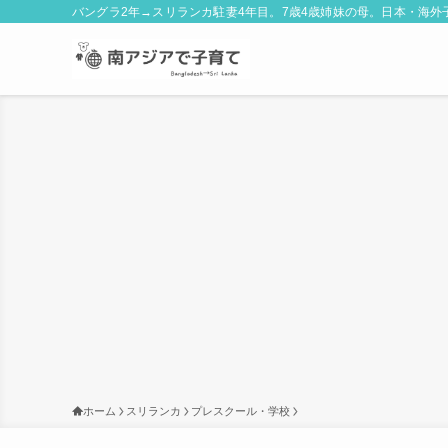
バングラ2年→スリランカ駐妻4年目。7歳4歳姉妹の母。日本・海
ホーム
スリランカ
プレスクール・学校