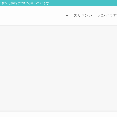
外子育てと旅行について書いています
スリランカ
バングラデ