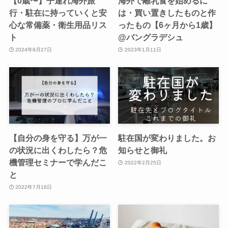
【0歳〜】子連れ海外旅
海外で離乳食を始めるに
行・駐在に持っていくと安
は・買い置きしたものと作
心な常備薬・衛生用品リス
ったもの【6ヶ月から1歳】
ト
@バングラデシュ
2024年9月27日
2023年1月11日
【自分の身を守る】万が一
駐在国が変わりました。お
の状況に出くわしたら？危
知らせと御礼
機管理セミナーで学んだこ
2022年2月25日
と
2022年7月18日