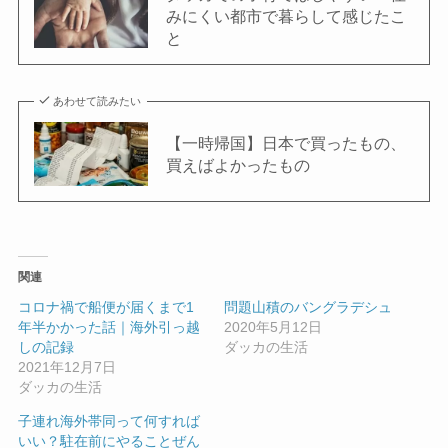
みにくい都市で暮らして感じたこ
と
あわせて読みたい
【一時帰国】日本で買ったもの、
買えばよかったもの
関連
コロナ禍で船便が届くまで1
問題山積のバングラデシュ
年半かかった話｜海外引っ越
2020年5月12日
しの記録
ダッカの生活
2021年12月7日
ダッカの生活
子連れ海外帯同って何すれば
いい？駐在前にやることぜん