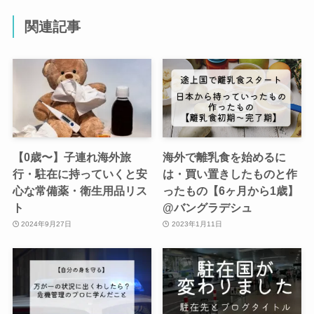
関連記事
【0歳〜】子連れ海外旅
海外で離乳食を始めるに
行・駐在に持っていくと安
は・買い置きしたものと作
心な常備薬・衛生用品リス
ったもの【6ヶ月から1歳】
ト
@バングラデシュ
2024年9月27日
2023年1月11日