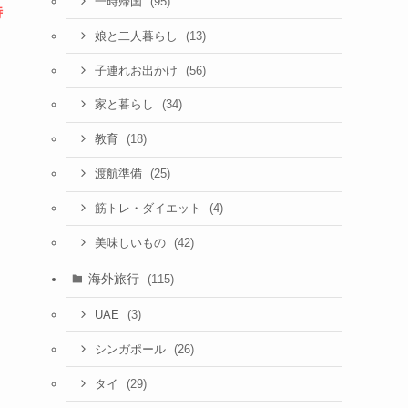
(95)
一時帰国
時
(13)
娘と二人暮らし
(56)
子連れお出かけ
(34)
家と暮らし
(18)
教育
(25)
渡航準備
(4)
筋トレ・ダイエット
(42)
美味しいもの
海外旅行
(115)
(3)
UAE
(26)
シンガポール
(29)
タイ