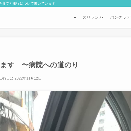
外子育てと旅行について書いています
スリランカ
バングラデ
します 〜病院への道のり
1月9日
2022年11月12日