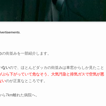
tisements.
カ
の街並みを一部紹介します。
いない
ので、ほとんどダッカの街並みは車窓からしか見たこと
がぶら下がっていて危なそう、大気汚染と排気ガスで空気が悪
ない
のが正直なところです。
ら7km離れた病院へ。