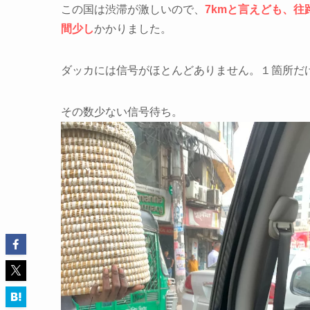
この国は渋滞が激しいので、
7kmと言えども、往
間少し
かかりました。
ダッカには信号がほとんどありません。１箇所だ
その数少ない信号待ち。