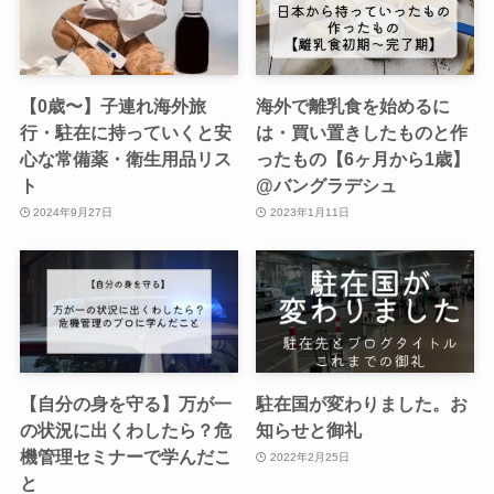
【0歳〜】子連れ海外旅
海外で離乳食を始めるに
行・駐在に持っていくと安
は・買い置きしたものと作
心な常備薬・衛生用品リス
ったもの【6ヶ月から1歳】
ト
@バングラデシュ
2024年9月27日
2023年1月11日
【自分の身を守る】万が一
駐在国が変わりました。お
の状況に出くわしたら？危
知らせと御礼
機管理セミナーで学んだこ
2022年2月25日
と