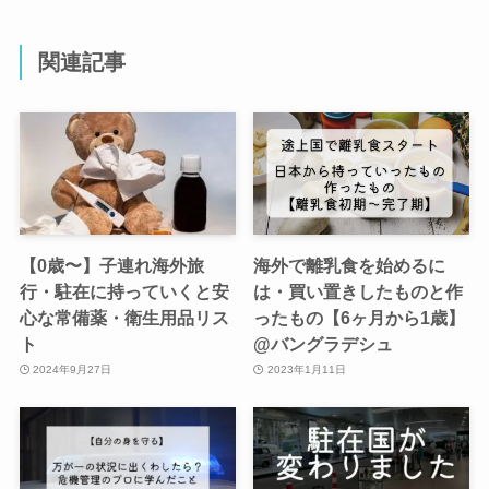
関連記事
【0歳〜】子連れ海外旅
海外で離乳食を始めるに
行・駐在に持っていくと安
は・買い置きしたものと作
心な常備薬・衛生用品リス
ったもの【6ヶ月から1歳】
ト
@バングラデシュ
2024年9月27日
2023年1月11日