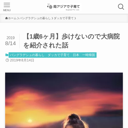
MENU
ホーム
バングラデシュの暮らし
ダッカで子育て
【1歳6ヶ月】歩けないので大病院
2019
8/14
を紹介された話
バングラデシュの暮らし
ダッカで子育て
日本
一時帰国
2019年8月14日