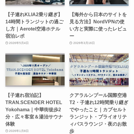
【子連れKLIA2乗り継ぎ】
【海外から日本のサイトを
14時間トランジットの過ご
見る方法】NordVPNの使
し方｜Aerotel空港ホテル
い方と実際に使ったレビュ
宿泊レポ
ー
2026年5月4日
2026年3月16日
【子連れ宿泊記】
クアラルンプール国際空港
TRAN.SCENDER HOTEL
T2・子連れ12時間乗り継ぎ
Yokohama｜中華街徒歩2
でやったこと｜カプセルト
分・広々客室＆湯治サウナ
ランジット・プライオリテ
体験
ィパスラウンジ・夜のお散
歩
2026年1月8日