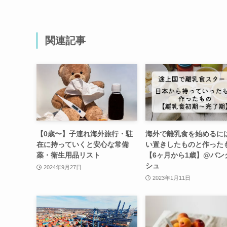
関連記事
【0歳〜】子連れ海外旅行・駐
海外で離乳食を始めるに
在に持っていくと安心な常備
い置きしたものと作った
薬・衛生用品リスト
【6ヶ月から1歳】@バン
シュ
2024年9月27日
2023年1月11日