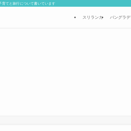
外子育てと旅行について書いています
スリランカ
バングラデ