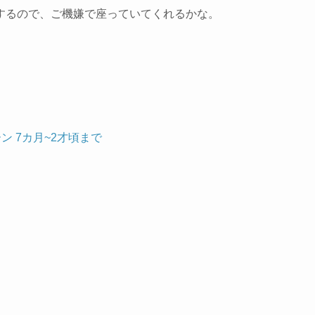
するので、ご機嫌で座っていてくれるかな。
ーン 7カ月~2才頃まで