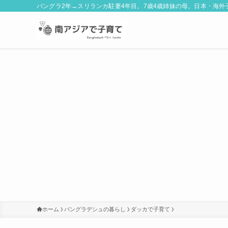
バングラ2年→スリランカ駐妻4年目。7歳4歳姉妹の母。日本・海
ホーム
バングラデシュの暮らし
ダッカで子育て