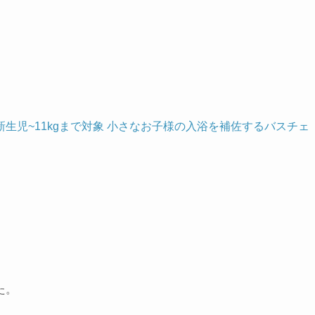
新生児~11kgまで対象 小さなお子様の入浴を補佐するバスチェ
た。