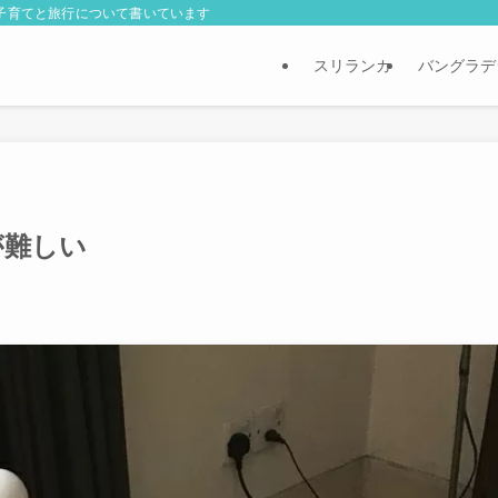
外子育てと旅行について書いています
スリランカ
バングラデ
が難しい