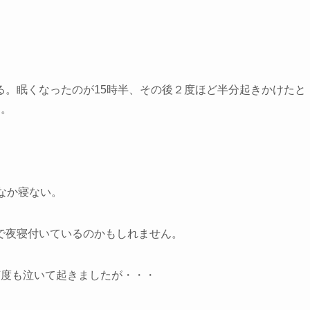
。
る。眠くなったのが15時半、その後２度ほど半分起きかけたと
た。
なか寝ない。
で夜寝付いているのかもしれません。
何度も泣いて起きましたが・・・