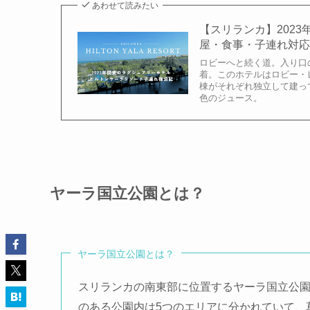
あわせて読みたい
【スリランカ】2023年開
屋・食事・子連れ対
ロビーへと続く道。入り口
着。このホテルはロビー・
棟がそれぞれ独立して建っ
色のジュース。
ヤーラ国立公園とは？
ヤーラ国立公園とは？
スリランカの南東部に位置するヤーラ国立公園は
のある公園内は5つのエリアに分かれていて、