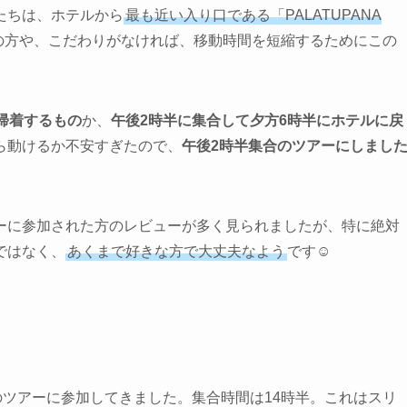
たちは、ホテルから
最も近い入り口である「PALATUPANA
の方や、こだわりがなければ、移動時間を短縮するためにこの
帰着するもの
か、
午後2時半に集合して夕方6時半にホテルに戻
ら動けるか不安すぎたので、
午後2時半集合のツアーにしまし
ーに参加された方のレビューが多く見られましたが、特に絶対
ではなく、
あくまで好きな方で大丈夫なよう
です☺️
のツアーに参加してきました。集合時間は14時半。これはスリ