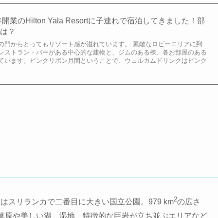
業のHilton Yala Resortに子連れで宿泊してきました！部
応は？
の門からとってもリゾート感が溢れています。 素敵なロビーエリアに到
レストラン・バーがある中心的な建物と、ジムのある棟、各お部屋のある
ています。ピンクリボン月間ということで、ウェルカムドリンクはピンク
2
スリランカで二番目に大きい国立公園。979 km
の広さ
草原や美しい湖、湿地、特徴的な巨岩が立ち並ぶエリアなど