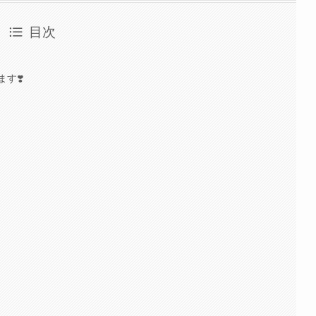
目次
す❣️