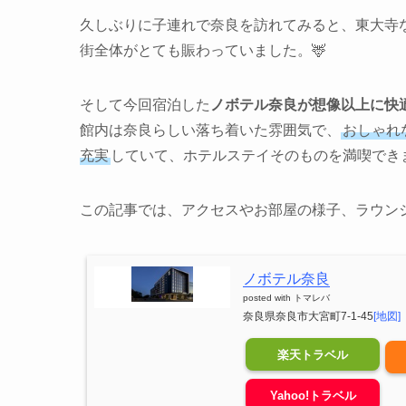
久しぶりに子連れで奈良を訪れてみると、東大寺
街全体がとても賑わっていました。🦌
そして今回宿泊した
ノボテル奈良が想像以上に快
館内は奈良らしい落ち着いた雰囲気で、
おしゃれ
充実
していて、ホテルステイそのものを満喫できま
この記事では、アクセスやお部屋の様子、ラウン
ノボテル奈良
posted with
トマレバ
奈良県奈良市大宮町7-1-45
[地図]
楽天トラベル
Yahoo!トラベル