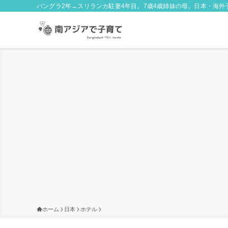
バングラ2年→スリランカ駐妻4年目。7歳4歳姉妹の母。日本・海
ホーム
日本
ホテル