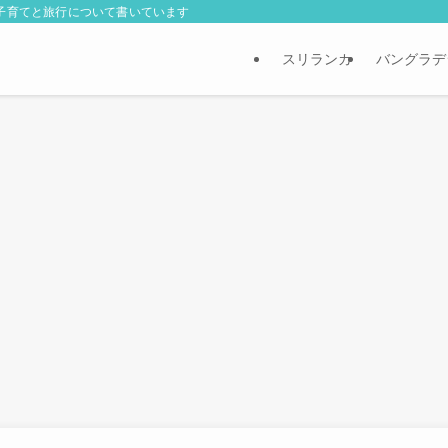
外子育てと旅行について書いています
スリランカ
バングラデ