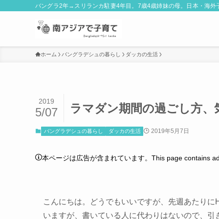
バングラ2年→スリランカ駐妻4年目。7歳4歳姉妹の母。日本・海
ホーム
バングラデシュの暮らし
ダッカの生活
2019
ラマダン期間の過ごし方、
5/07
2019年5月7日
バングラデシュの暮らし
ダッカの生活
本ページは広告が含まれています。This page contains adver
こんにちは。どうでもいいですが、先週あたりに
いますが、書いている人に代わりはないので、引