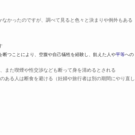
かなかったのですが、調べて見ると色々と決まりや例外もある
す
を断つことにより、空腹や自己犠牲を経験し、飢えた人や
平等
への
、また喫煙や性交渉なども断って身を清めるとされる
のある人は断食を避ける（妊婦や旅行者は別の期間にやり直し