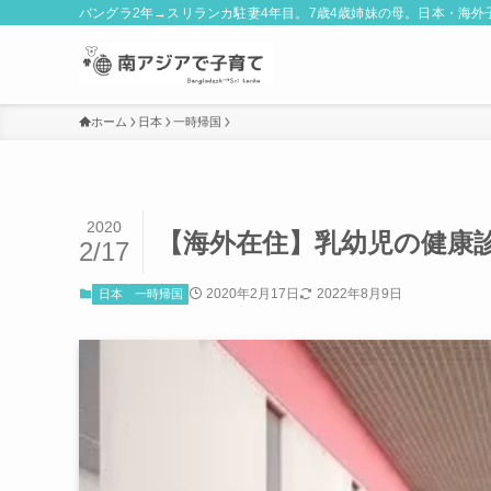
バングラ2年→スリランカ駐妻4年目。7歳4歳姉妹の母。日本・海
ホーム
日本
一時帰国
2020
【海外在住】乳幼児の健康
2/17
2020年2月17日
2022年8月9日
日本
一時帰国