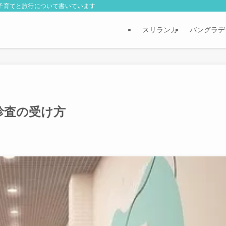
外子育てと旅行について書いています
スリランカ
バングラデ
診査の受け方