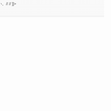
// ]]>