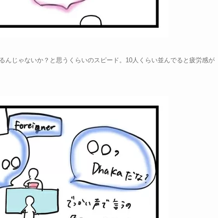
打ちしてるんじゃないか？と思うくらいのスピード。10人くらい並んでると疲労感が