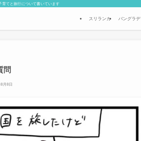
外子育てと旅行について書いています
スリランカ
バングラデ
質問
年8月8日