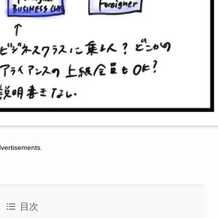
tisements.
目次