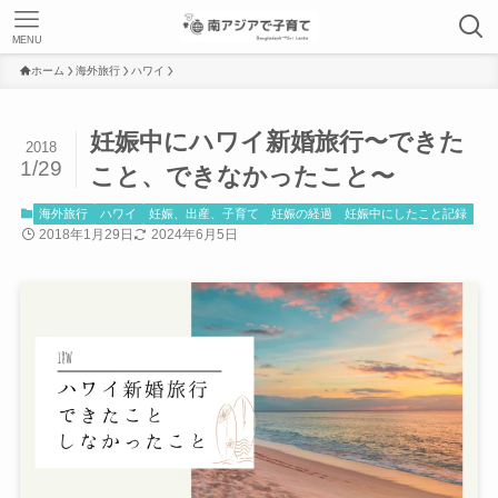
MENU
ホーム
海外旅行
ハワイ
妊娠中にハワイ新婚旅行〜できた
2018
1/29
こと、できなかったこと〜
海外旅行
ハワイ
妊娠、出産、子育て
妊娠の経過
妊娠中にしたこと記録
2018年1月29日
2024年6月5日