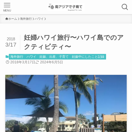
MENU
ホーム
海外旅行
ハワイ
妊婦ハワイ旅行〜ハワイ島でのア
2018
3/17
クティビティ〜
海外旅行
ハワイ
妊娠、出産、子育て
妊娠中にしたこと記録
2018年3月17日
2024年6月5日