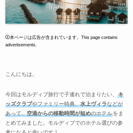
本ページは広告が含まれています。This page contains
advertisements.
こんにちは。
今回はモルディブ旅行で子連れで泊まりたい、
キ
ッズクラブ
やファミリー特典、
水上ヴィラ
などが
あって、
空港からの移動時間が短め
のホテル
をま
とめてみました。モルディブでのホテル選びの参
考になると幸いです！