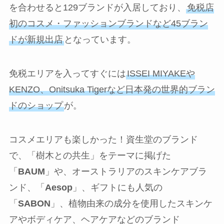
を合わせると129ブランドが入居しており、
免税店
初のコスメ・ファッションブランドなど45ブラン
ドが新規出店
となっています。
免税エリアを入ってすぐには
ISSEI MIYAKEや
KENZO、Onitsuka Tigerなど日本発の世界的ブラン
ドのショップ
が。
コスメエリアも楽しかった！資生堂のブランド
で、「樹木との共生」をテーマに掲げた
「
BAUM
」や、オーストラリアのスキンケアブラ
ンド、「
Aesop
」、ギフトにも人気の
「
SABON
」、植物由来の成分を使用したスキンケ
アやボディケア、ヘアケアなどのブランド