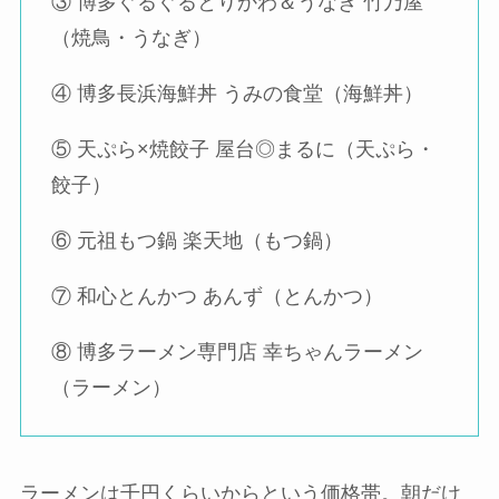
③ 博多ぐるぐるとりかわ＆うなぎ 竹乃屋
（焼鳥・うなぎ）
④ 博多長浜海鮮丼 うみの食堂（海鮮丼）
⑤ 天ぷら×焼餃子 屋台◎まるに（天ぷら・
餃子）
⑥ 元祖もつ鍋 楽天地（もつ鍋）
⑦ 和心とんかつ あんず（とんかつ）
⑧ 博多ラーメン専門店 幸ちゃんラーメン
（ラーメン）
ラーメンは千円くらいからという価格帯。朝だけ