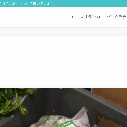
外子育てと旅行について書いています
スリランカ
バングラデ
う