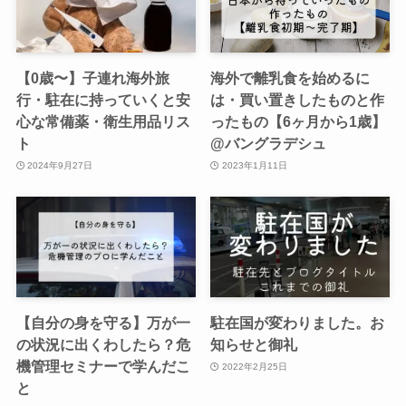
【0歳〜】子連れ海外旅
海外で離乳食を始めるに
行・駐在に持っていくと安
は・買い置きしたものと作
心な常備薬・衛生用品リス
ったもの【6ヶ月から1歳】
ト
@バングラデシュ
2024年9月27日
2023年1月11日
【自分の身を守る】万が一
駐在国が変わりました。お
の状況に出くわしたら？危
知らせと御礼
機管理セミナーで学んだこ
2022年2月25日
と