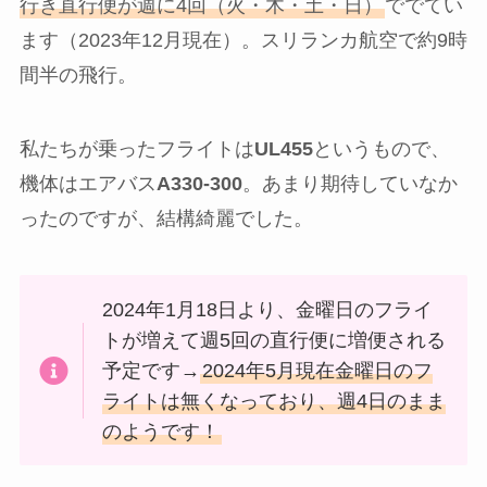
行き直行便が週に4回（火・木・土・日）
ででてい
ます（2023年12月現在）。
スリランカ航空で約9時
間半の飛行
。
私たちが乗ったフライトは
UL455
というもので、
機体はエアバス
A330-300
。あまり期待していなか
ったのですが、結構綺麗でした。
2024年1月18日より、金曜日のフライ
トが増えて週5回の直行便に増便される
予定です→
2024年5月現在金曜日のフ
ライトは無くなっており、週4日のまま
のようです！