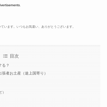
tisements.
いています。いつもお気遣い、ありがとうございます。
目次
する？
出張者お土産（途上国寄り）
ど）