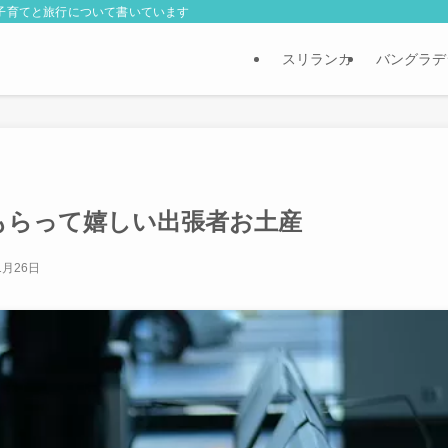
外子育てと旅行について書いています
スリランカ
バングラデ
もらって嬉しい出張者お土産
1月26日