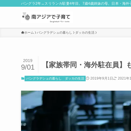
バングラ2年→スリランカ駐妻4年目。7歳4歳姉妹の母。日本・海
ホーム
バングラデシュの暮らし
ダッカの生活
2019
【家族帯同・海外駐在員】
9/01
2019年9月1日
2021年
バングラデシュの暮らし
ダッカの生活