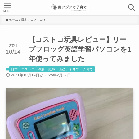
MENU
ホーム
日本
コストコ
【コストコ玩具レビュー】リー
2021
プフロッグ英語学習パソコンを1
10/14
年使ってみました
日本
コストコ
教育
妊娠、出産、子育て
子育て
2021年10月14日
2025年2月17日