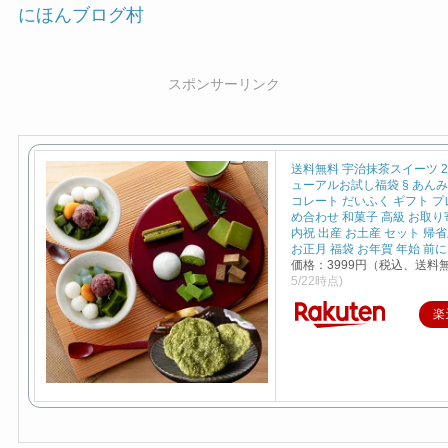
にほんブログ村
スポンサーリンク
送料無料 宇治抹茶スイーツ 2
ューアルお試し福袋 § あんみ
コレート だいふく ギフト プ
め合わせ 和菓子 高級 お取り
内祝 出産 お土産 セット 帰
お正月 福袋 お年賀 年始 前
価格：3999円（税込、送料
5/22時点)
楽