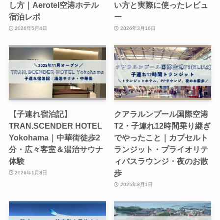
し方｜Aerotel空港ホテル
い方と実際に使ったレビュ
宿泊レポ
ー
2026年5月4日
2026年3月16日
【子連れ宿泊記】
クアラルンプール国際空港
TRAN.SCENDER HOTEL
T2・子連れ12時間乗り継ぎ
Yokohama｜中華街徒歩2
でやったこと｜カプセルト
分・広々客室＆湯治サウナ
ランジット・プライオリテ
体験
ィパスラウンジ・夜のお散
歩
2026年1月8日
2025年8月1日