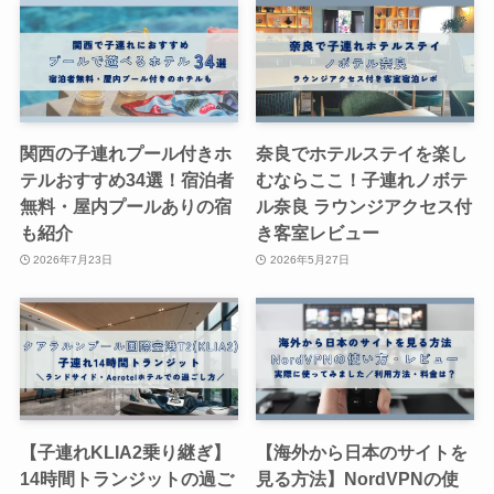
関西の子連れプール付きホ
奈良でホテルステイを楽し
テルおすすめ34選！宿泊者
むならここ！子連れノボテ
無料・屋内プールありの宿
ル奈良 ラウンジアクセス付
も紹介
き客室レビュー
2026年7月23日
2026年5月27日
【子連れKLIA2乗り継ぎ】
【海外から日本のサイトを
14時間トランジットの過ご
見る方法】NordVPNの使