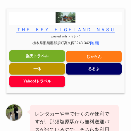
ＴＨＥ ＫＥＹ ＨＩＧＨＬＡＮＤ ＮＡＳＵ
posted with
トマレバ
栃木県那須郡那須町高久丙3243-342
[地図]
楽天トラベル
じゃらん
一休
るるぶ
Yahoo!トラベル
レンタカーや車で行くのが便利で
すが、那須塩原駅から無料送迎バ
スが出ているので、そちらを利用