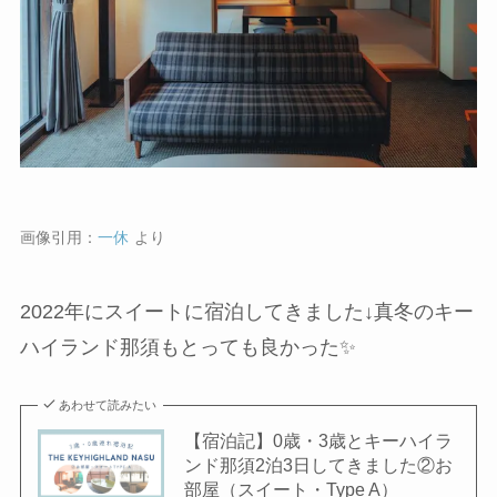
画像引用：
一休
より
2022年にスイートに宿泊してきました↓真冬のキー
ハイランド那須もとっても良かった✨
あわせて読みたい
【宿泊記】0歳・3歳とキーハイラ
ンド那須2泊3日してきました②お
部屋（スイート・Type A）