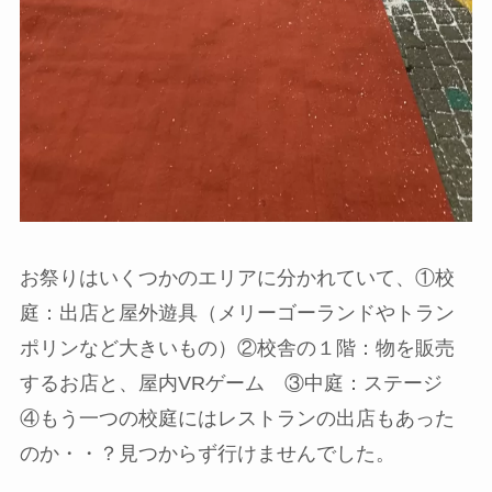
お祭りはいくつかのエリアに分かれていて、①校
庭：出店と屋外遊具（メリーゴーランドやトラン
ポリンなど大きいもの）②校舎の１階：物を販売
するお店と、屋内VRゲーム ③中庭：ステージ
④もう一つの校庭にはレストランの出店もあった
のか・・？見つからず行けませんでした。