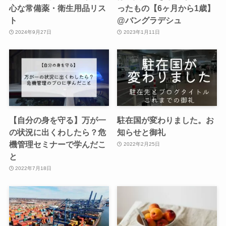
心な常備薬・衛生用品リス
ったもの【6ヶ月から1歳】
ト
@バングラデシュ
2024年9月27日
2023年1月11日
【自分の身を守る】万が一
駐在国が変わりました。お
の状況に出くわしたら？危
知らせと御礼
機管理セミナーで学んだこ
2022年2月25日
と
2022年7月18日