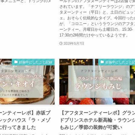
食事メニューと、ドリンクのメ
ールトンのアフタヌーンティーは2店舗で
されています。「チフリーラウンジ」のア
タヌーンティー（平日）と、土日のビュッ
ェ。おそらく伝統的なタイプ。今回行った
が、「コロニー」というラウンジのアフタ
ーンティー。月曜日から土曜日の、15:30-
17:30の2時間だけやっているようです。
2019年5月7日
妊娠中にしたこと記録
妊娠中にしたこと
ーンティーレポ】赤坂プ
【アフタヌーンティーレポ】グラ
シックハウス「ラ・メゾ
ドプリンスホテル新高輪・ラウン
に行ってきました
もみじ／季節の装飾が可愛い