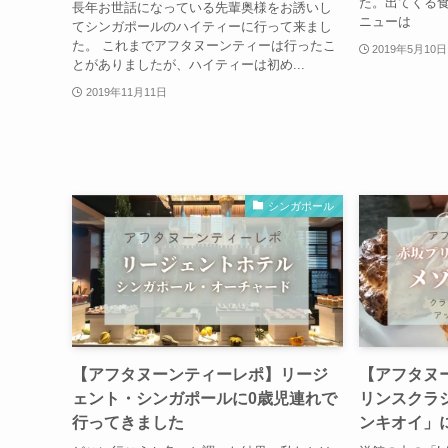
た。出てくる
長年お世話になっている先輩奥様をお誘いし
ニューは
てシンガポールのハイティーに行って来まし
た。 これまでアフタヌーンティーは行ったこ
2019年5月10日
とがありましたが、ハイティーは初め...
2019年11月11日
シンガポール
【アフタヌーンティーレポ】リージ
【アフタヌ
ェント・シンガポールに0歳児連れで
リンスクラ
行ってきました
ンキオイ」