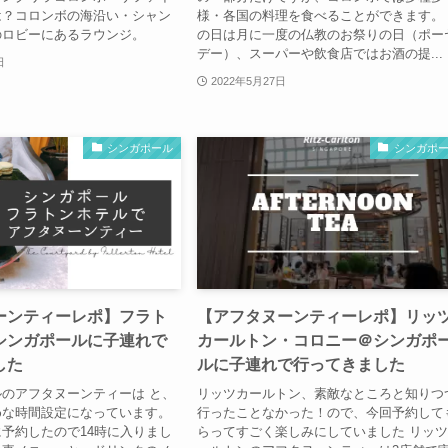
は？コロンボの海沿い・シャン
様・各国の料理を食べることができます。
のロビーにあるラウンジ。
の日は月に一度の仏教のお祭りの日（ポー
デー）、スーパーや飲食店ではお酒の提...
日
2022年5月27日
シンガポール
シンガポ
ーンティーレポ】フラト
【アフタヌーンティーレポ】リッ
シンガポールに子連れで
カールトン・コロニー＠シンガポ
した
ルに子連れで行ってきました
のアフタヌーンティーは と、
リッツカールトン、素敵なところと知りつ
めな時間設定になっています。
行ったことなかった！ので、今回予約して
予約したので14時に入りまし
らってすごく楽しみにしていました リッ