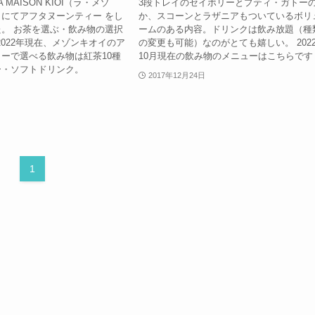
MAISON KIOI（ラ・メゾ
3段トレイのセイボリーとプティ・ガトー
にてアフタヌーンティー をし
か、スコーンとラザニアもついているボリ
。 お茶を選ぶ・飲み物の選択
ームのある内容。ドリンクは飲み放題（種
2022年現在、メゾンキオイのア
の変更も可能）なのがとても嬉しい。 202
ーで選べる飲み物は紅茶10種
10月現在の飲み物のメニューはこちらです
ー・ソフトドリンク。
2017年12月24日
1