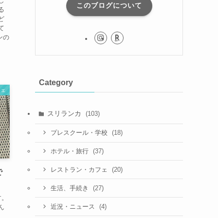
し
このブログについて
る
ど
て
ンの
Category
フェ
スリランカ
(103)
(18)
プレスクール・学校
(37)
ホテル・旅行
(20)
レストラン・カフェ
で
(27)
生活、手続き
す。
(4)
近況・ニュース
ん