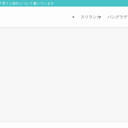
外子育てと旅行について書いています
スリランカ
バングラデ