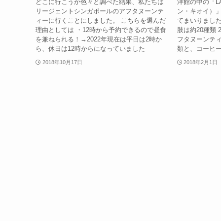
どこに行こうか色々と調べた結果、私たちは
洋館の中の「LA 
リージェントシンガポールのアフタヌーンテ
ン・キオイ）」
ィーに行くことにしました。 こちらを選んだ
てまいりました
理由としては ・12時から予約できるので昼食
肢は約20種類 
を兼ねられる！→2022年現在は平日は2時か
フタヌーンティ
ら、休日は12時からになっていました
類と、コーヒ
2018年10月17日
2018年2月1日