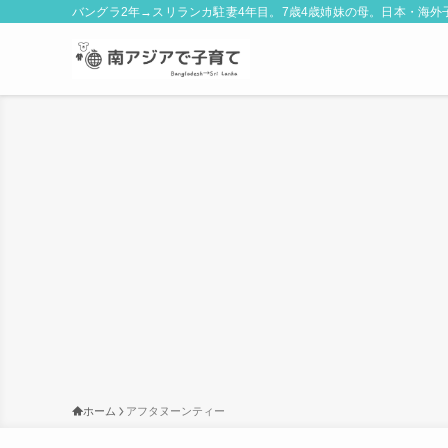
バングラ2年→スリランカ駐妻4年目。7歳4歳姉妹の母。日本・海
ホーム
アフタヌーンティー