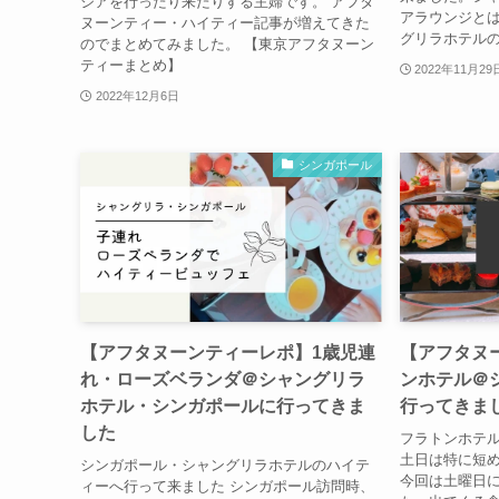
ジアを行ったり来たりする主婦です。 アフタ
アラウンジと
ヌーンティー・ハイティー記事が増えてきた
グリラホテル
のでまとめてみました。 【東京アフタヌーン
ティーまとめ】
2022年11月29
2022年12月6日
シンガポール
【アフタヌーンティーレポ】1歳児連
【アフタヌ
れ・ローズベランダ＠シャングリラ
ンホテル＠
ホテル・シンガポールに行ってきま
行ってきま
した
フラトンホテル
土日は特に短
シンガポール・シャングリラホテルのハイテ
今回は土曜日に
ィーへ行って来ました シンガポール訪問時、