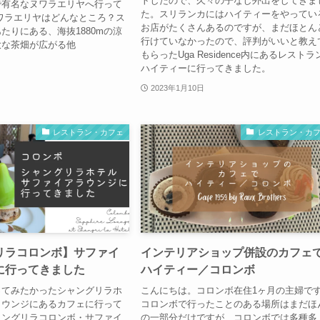
トしたので、久々の子なし外出をしてきま
で有名なヌワラエリヤへ行って
た。スリランカにはハイティーをやってい
ワラエリヤはどんなところ？ス
お店がたくさんあるのですが、まだほとん
たりにある、海抜1880mの涼
行けていなかったので、評判がいいと教え
大な茶畑が広がる他
もらったUga Residence内にあるレストラ
ハイティーに行ってきました。
2023年1月10日
レストラン・カフェ
レストラン・カ
リラコロンボ】サファイ
インテリアショップ併設のカフェ
に行ってきました
ハイティー／コロンボ
ってみたかったシャングリラホ
こんにちは。コロンボ在住1ヶ月の主婦で
ラウンジにあるカフェに行って
コロンボで行ったことのある場所はまだほ
ャングリラコロンボ・サファイ
の一部分だけですが、コロンボでは多種多