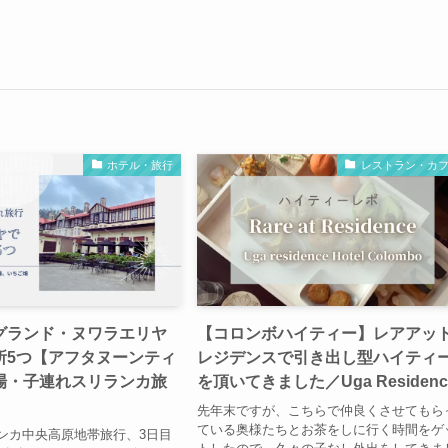
ホテル・旅行
レストラン・カ
グランド・ヌワラエリヤ
【コロンボハイティー】レアアッ
所5つ【アフタヌーンティ
レジデンスで引き出し型ハイティ
場・子連れスリランカ旅
を頂いてきました／Uga Residenc
先年末ですが、こちらで仲良くさせてもら
ている奥様たちとお茶をしに行く時間をゲ
ンカ中央高原地帯旅行、3日目