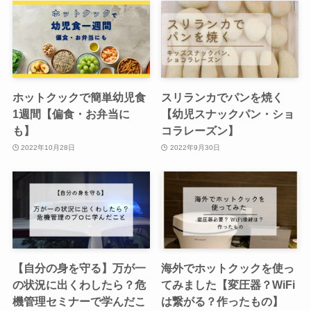
ホットクックで簡単幼児食
スリランカでパンを焼く
1週間【偏食・お弁当に
【幼児スナックパン・ショ
も】
コラレーズン】
2022年10月28日
2022年9月30日
【自分の身を守る】万が一
海外でホットクックを使っ
の状況に出くわしたら？危
てみました【変圧器？WiFi
機管理セミナーで学んだこ
は繋がる？作ったもの】