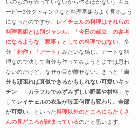
いのものが売っていないから作るほかない）キュ
ーピー3分クッキングなど料理番組もよく見るよう
になったのですが、
レイチェルの料理はそれらの
料理番組とは別ジャンル、「今日の献立」の参考
になるような「家事」としての料理ではない
。多
分
「創作」「アート」
みたいな感じ。アートな料
理なので決して自分も作ってみようとまでは思わ
ないのだけど、なぜか目が離せない。きっと「
自
分も頑張れば真似できるかもしれない可愛いキッ
チン
」「
カラフルでみずみずしい野菜や材料
」そ
して
レイチェルの衣装が毎回何度も変わり、全部
が可愛い
、といった
料理以外のところにもたくさ
んの見どころが詰まっている
のだと思います。