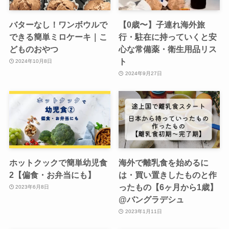
バターなし！ワンボウルで
【0歳〜】子連れ海外旅
できる簡単ミロケーキ｜こ
行・駐在に持っていくと安
どものおやつ
心な常備薬・衛生用品リス
ト
2024年10月8日
2024年9月27日
ホットクックで簡単幼児食
海外で離乳食を始めるに
2【偏食・お弁当にも】
は・買い置きしたものと作
ったもの【6ヶ月から1歳】
2023年6月8日
@バングラデシュ
2023年1月11日