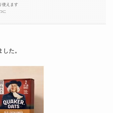
り使えます
つに
ました。