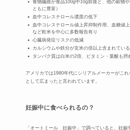
食物繊維が食品100g中10g前後と、他の穀
ともに豊富）
血中コレステロール濃度の低下
血中コレステロール値上昇抑制作用、血糖値上
など欧米を中心に多数報告有り
心臓病発症リスクの低減
カルシウムや鉄分が玄米の倍以上含まれている
タンパク質は白米の2倍、ビタミン・葉酸も摂
アメリカでは1980年代にシリアルメーカーがこ
として広まったと言われています。
妊娠中に食べられるの？
「オートミール 妊娠中」で調べていると、
妊娠