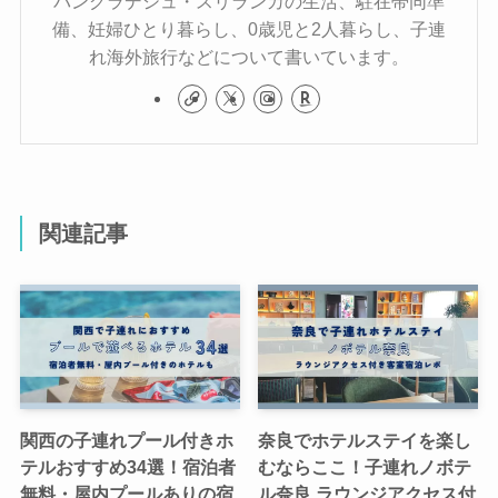
バングラデシュ・スリランカの生活、駐在帯同準
備、妊婦ひとり暮らし、0歳児と2人暮らし、子連
れ海外旅行などについて書いています。
関連記事
関西の子連れプール付きホ
奈良でホテルステイを楽し
テルおすすめ34選！宿泊者
むならここ！子連れノボテ
無料・屋内プールありの宿
ル奈良 ラウンジアクセス付