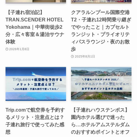
【子連れ宿泊記】
クアラルンプール国際空港
TRAN.SCENDER HOTEL
T2・子連れ12時間乗り継ぎ
Yokohama｜中華街徒歩2
でやったこと｜カプセルト
分・広々客室＆湯治サウナ
ランジット・プライオリテ
体験
ィパスラウンジ・夜のお散
歩
2026年1月8日
2025年8月1日
Trip.comで航空券を予約す
【子連れハウステンボス】
るメリット・注意点とは？
園内ホテル選びで迷った
子連れ旅行で使ってみた感
ら…ホテルアムステルダム
想
のおすすめポイントとオフ