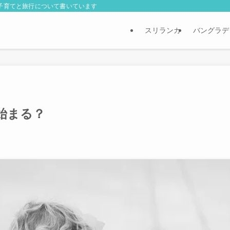
外子育てと旅行について書いています
スリランカ
バングラデ
始まる？