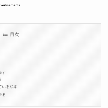
tisements.
目次
ます
す
ている絵本
張る