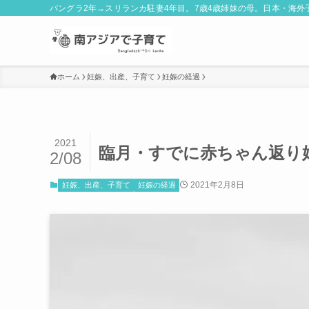
バングラ2年→スリランカ駐妻4年目。7歳4歳姉妹の母。日本・海
ホーム
妊娠、出産、子育て
妊娠の経過
2021
臨月・すでに赤ちゃん返り
2/08
2021年2月8日
妊娠、出産、子育て
妊娠の経過