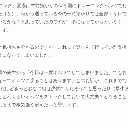
ーニング。夏場は午前預かりの保育園にトレーニングパンツで行
たけど）、秋から通っている今の一時預かりでは全部トイレで
いるかな？と思っていたのですが、
冬になってからというも
ます。
と気持ちも分かるのですが、これまで
楽しんで行っていた支援
うに
なってしまいました。
園の先生から「今日は一度オムツでしてしまいました、
でもお
なってオムツに戻ることはあります
」とのお話が。これまでで
園だけどきっとおむつ組は少数なんだろうなと思ったり（早生
とどれくらいオムツをストックしておいて大丈夫？となること
れるまで根気強く耐えたいと思います。