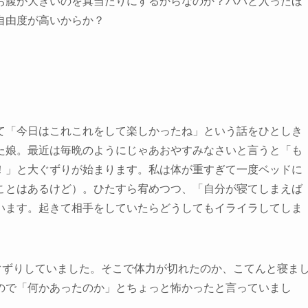
お腹が大きいのを真当たりにするからなのか？パパと入ったほ
自由度が高いからか？
て「今日はこれこれをして楽しかったね」という話をひとしき
た娘。最近は毎晩のようにじゃあおやすみなさいと言うと「
も
！」と大ぐずりが始まります。
私は体が重すぎて一度ベッドに
ことはあるけど）。ひたすら宥めつつ、「自分が寝てしまえば
います。起きて相手をしていたらどうしてもイライラしてしま
ぐずりしていました。そこで体力が切れたのか、こてんと寝ま
ので「何かあったのか」とちょっと怖かったと言っていまし