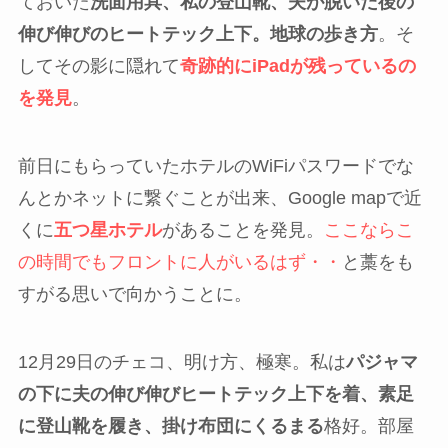
ておいた
洗面用具、私の登山靴、夫が脱いだ後の
伸び伸びのヒートテック上下。地球の歩き方
。そ
してその影に隠れて
奇跡的にiPadが残っているの
を発見
。
前日にもらっていたホテルのWiFiパスワードでな
んとかネットに繋ぐことが出来、Google mapで近
くに
五つ星ホテル
があることを発見。
ここならこ
の時間でもフロントに人がいるはず・・
と藁をも
すがる思いで向かうことに。
12月29日のチェコ、明け方、極寒。私は
パジャマ
の下に夫の伸び伸びヒートテック上下を着、素足
に登山靴を履き、掛け布団にくるまる
格好。部屋