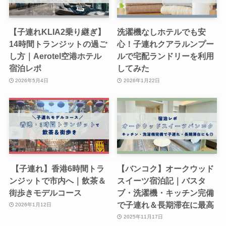
【子連れKLIA2乗り継ぎ】
洗濯機なしホテルでも安
14時間トランジットの過ご
心！子連れクアラルンプー
し方｜Aerotel空港ホテル
ルで宅配ランドリーを利用
宿泊レポ
してみた
2026年5月4日
2026年1月22日
【子連れ】香港6時間トラ
【バンコク】オークウッド
ンジットで市内へ｜飲茶＆
スイーツ宿泊記｜バスタ
街歩きモデルコース
ブ・洗濯機・キッチン完備
で子連れ＆長期滞在に最高
2026年1月12日
2025年11月17日