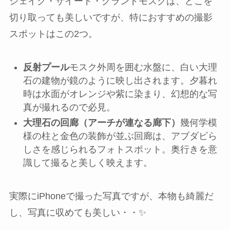
シェイク・ザイード・グランドモスクは、どこを
切り取っても美しいですが、特におすすめの撮影
スポットはこの2つ。
反射プール
モスク外周を囲む水盤に、白い大理
石の建物が鏡のように映し出されます。夕暮れ
時は水面がオレンジや紫に染まり、幻想的な写
真が撮れるので必見。
大理石の回廊（アーチが連なる廊下）
幾何学模
様の柱と金色の装飾が並ぶ回廊は、アブダビら
しさを感じられるフォトスポット。奥行きを意
識して撮ると美しく映えます。
実際にiPhoneで撮った写真ですが、本物も綺麗だ
し、写真に収めても美しい・・✨