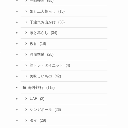
(95)
一時帰国
(13)
娘と二人暮らし
た
(56)
子連れお出かけ
(34)
家と暮らし
(18)
教育
セ
の
(25)
渡航準備
(4)
筋トレ・ダイエット
(42)
美味しいもの
海外旅行
(115)
(3)
UAE
(26)
シンガポール
(29)
タイ