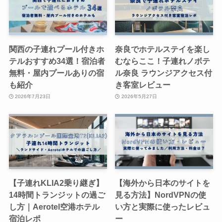
関西の子連れプール付きホ
奈良でホテルステイを楽し
テルおすすめ34選！宿泊者
むならここ！子連れノボテ
無料・屋内プールありの宿
ル奈良 ラウンジアクセス付
も紹介
き客室レビュー
2026年7月23日
2026年5月27日
【子連れKLIA2乗り継ぎ】
【海外から日本のサイトを
14時間トランジットの過ご
見る方法】NordVPNの使
し方｜Aerotel空港ホテル
い方と実際に使ったレビュ
宿泊レポ
ー