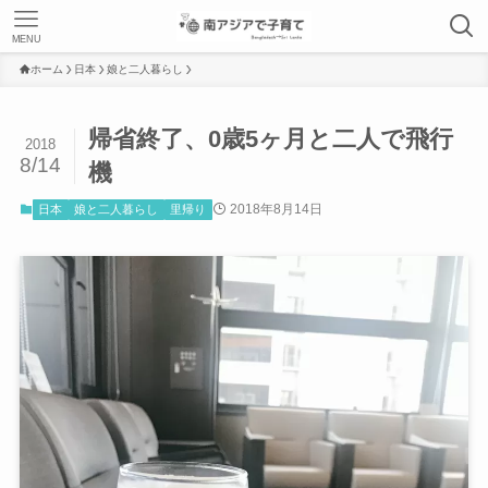
MENU
ホーム
日本
娘と二人暮らし
帰省終了、0歳5ヶ月と二人で飛行
2018
8/14
機
2018年8月14日
日本
娘と二人暮らし
里帰り