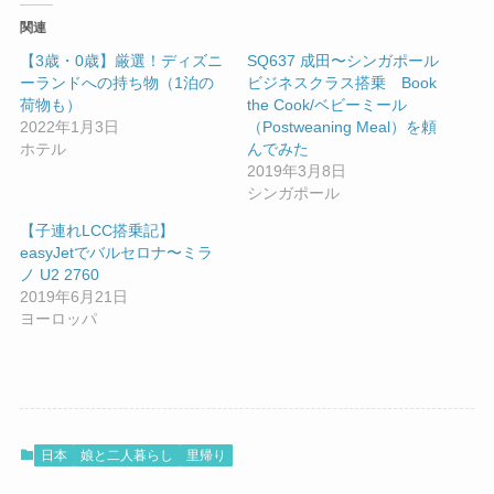
関連
【3歳・0歳】厳選！ディズニ
SQ637 成田〜シンガポール
ーランドへの持ち物（1泊の
ビジネスクラス搭乗 Book
荷物も）
the Cook/ベビーミール
2022年1月3日
（Postweaning Meal）を頼
ホテル
んでみた
2019年3月8日
シンガポール
【子連れLCC搭乗記】
easyJetでバルセロナ〜ミラ
ノ U2 2760
2019年6月21日
ヨーロッパ
日本
娘と二人暮らし
里帰り