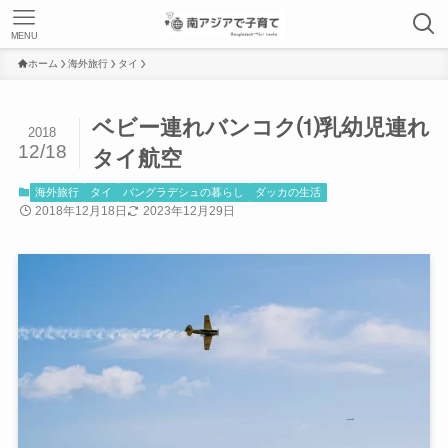
MENU
ホーム
海外旅行
タイ
ベビー連れバンコク⑴乳幼児連れ
2018
12/18
タイ航空
海外旅行
タイ
バングラデシュの暮らし
ダッカの生活
2018年12月18日
2023年12月29日