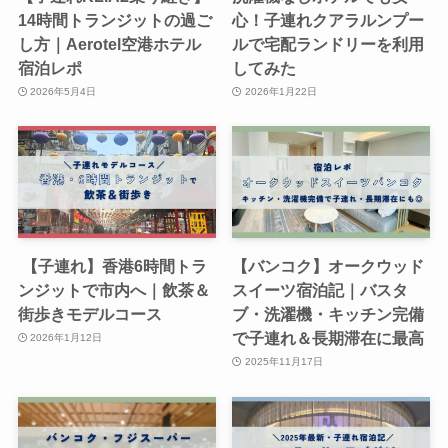
14時間トランジットの過ご
心！子連れクアラルンプー
し方｜Aerotel空港ホテル
ルで宅配ランドリーを利用
宿泊レポ
してみた
2026年5月4日
2026年1月22日
【子連れ】香港6時間トラ
【バンコク】オークウッド
ンジットで市内へ｜飲茶＆
スイーツ宿泊記｜バスタ
街歩きモデルコース
ブ・洗濯機・キッチン完備
で子連れ＆長期滞在に最高
2026年1月12日
2025年11月17日