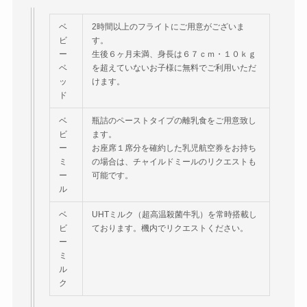
ベ
2時間以上のフライトにご用意がございま
ビ
す。
ー
生後６ヶ月未満、身長は６７ｃｍ・１０ｋｇ
ベ
を超えていないお子様に無料でご利用いただ
ッ
けます。
ド
ベ
瓶詰のペーストタイプの離乳食をご用意致し
ビ
ます。
ー
お座席１席分を確約した乳児航空券をお持ち
ミ
の場合は、チャイルドミールのリクエストも
ー
可能です。
ル
ベ
UHTミルク（超高温殺菌牛乳）を常時搭載し
ビ
ております。機内でリクエストください。
ー
ミ
ル
ク