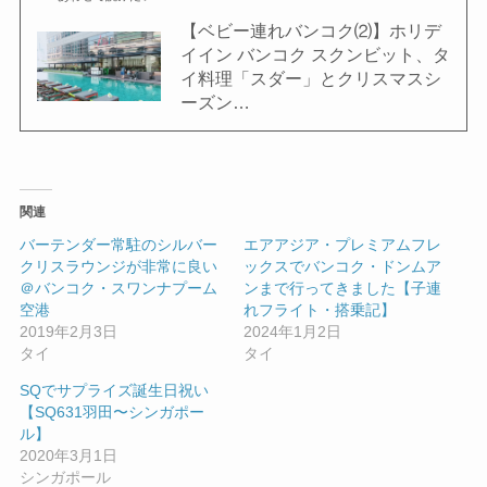
【ベビー連れバンコク⑵】ホリデ
イイン バンコク スクンビット、タ
イ料理「スダー」とクリスマスシ
ーズン…
関連
バーテンダー常駐のシルバー
エアアジア・プレミアムフレ
クリスラウンジが非常に良い
ックスでバンコク・ドンムア
＠バンコク・スワンナプーム
ンまで行ってきました【子連
空港
れフライト・搭乗記】
2019年2月3日
2024年1月2日
タイ
タイ
SQでサプライズ誕生日祝い
【SQ631羽田〜シンガポー
ル】
2020年3月1日
シンガポール