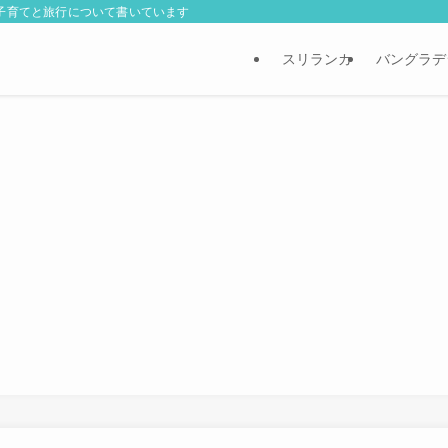
外子育てと旅行について書いています
スリランカ
バングラデ