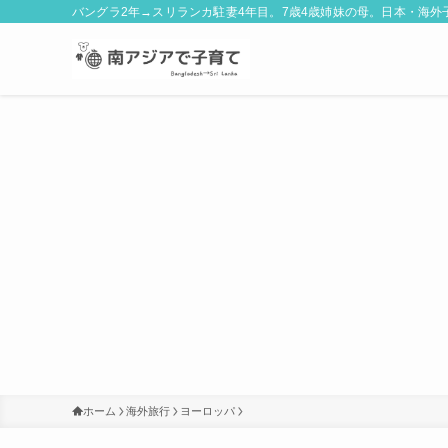
バングラ2年→スリランカ駐妻4年目。7歳4歳姉妹の母。日本・海
ホーム
海外旅行
ヨーロッパ