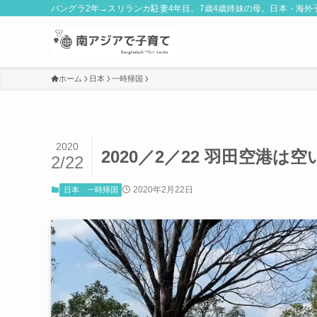
バングラ2年→スリランカ駐妻4年目。7歳4歳姉妹の母。日本・海
ホーム
日本
一時帰国
2020
2020／2／22 羽田空港は
2/22
2020年2月22日
日本
一時帰国