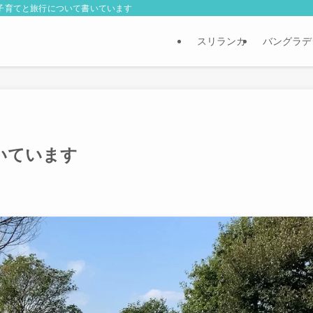
外子育てと旅行について書いています
スリランカ
バングラデ
空いています