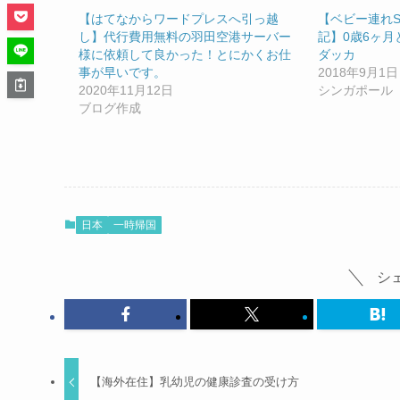
【はてなからワードプレスへ引っ越
【ベビー連れ
し】代行費用無料の羽田空港サーバー
記】0歳6ヶ
様に依頼して良かった！とにかくお仕
ダッカ
事が早いです。
2018年9月1日
2020年11月12日
シンガポール
ブログ作成
日本
一時帰国
シ
【海外在住】乳幼児の健康診査の受け方