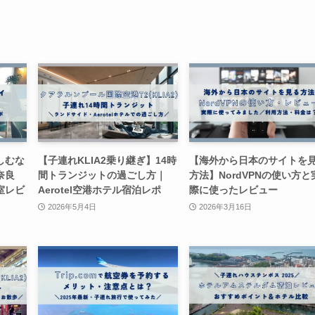
しむな
【子連れKLIA2乗り継ぎ】14時
【海外から日本のサイトを
奈良
間トランジットの過ごし方｜
方法】NordVPNの使い方と
室レビ
Aerotel空港ホテル宿泊レポ
際に使ったレビュー
2026年5月4日
2026年3月16日